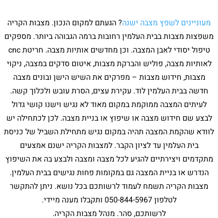
מעוניינים לשפץ מצבה ישנה
? הגעתם למקום הנכון. מצבות הקריה
משפצות מצבות בבית העלמין רחובות ברמה הגבוהה ביותר. מספקים
טיפול יסודי לאבן המצבה. וכן מחדשים אותיות מצבה. חריטת cnc
לאותיות מצבה, פוליש והברקת מצבות, איטום סדקים במצבה, ניקוי
מצבות, חידוש מצבות – מפרקים את השיש הישן ובונים מצבה
חדשה בבית העלמין לוד. עקירת עצים, הסרת עובש ולכלוך קשה.
לעיתים המצבה ממוקמת במקום מאוד לא נגיש וישנו קושי גדול
לבצע שם חידוש מצבה או שיפוץ או בניית מצבה. לכן לכתחילה יש
לוודא שהקמת המצבה תהיה במקום נגיש מתחילת השביל של כניסת
בית העלמין עד לציון הקבר. למצבות הקריה ישנם אמצעים
מתקדמים ויצירתיים להגיע לכל מצבה ומצבה ולבצע בה את השיפוץ
הנדרש או בניית המצבה גם במקומות פחות נגישים בבית העלמין.
מצבות הקריה תשמח לעמוד לרשותכם בכל נושא. ניתן להתקשר
לטלפון 050-844-5967 ותקבלו מענה מיידי.
לרשותכם, סהר. מנהל מצבות הקריה.